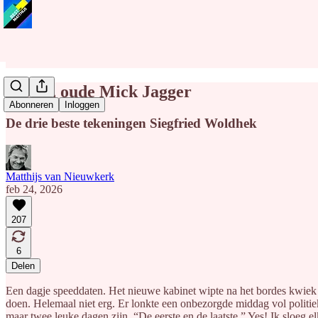
Mooie, oude Mick Jagger
Abonneren
Inloggen
De drie beste tekeningen Siegfried Woldhek
Matthijs van Nieuwkerk
feb 24, 2026
207
6
Delen
Een dagje speeddaten. Het nieuwe kabinet wipte na het bordes kwiek la
doen. Helemaal niet erg. Er lonkte een onbezorgde middag vol politieke
maar twee leuke dagen zijn. “De eerste en de laatste.” Yes! Ik sloeg e