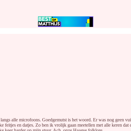
ngs alle microfoons. Goedgemutst is het woord. Er was nog geen vuiltje
 feitjes en datjes. Zo ben ik vrolijk gaan meetellen met alle keren dat
lke keer harder op mijn stuur. Ach, onze Haagse folklore.