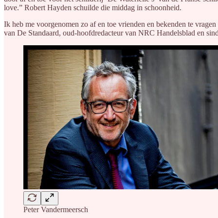
love.” Robert Hayden schuilde die middag in schoonheid.
Ik heb me voorgenomen zo af en toe vrienden en bekenden te vrage
van De Standaard, oud-hoofdredacteur van NRC Handelsblad en sinds 2
Peter Vandermeersch