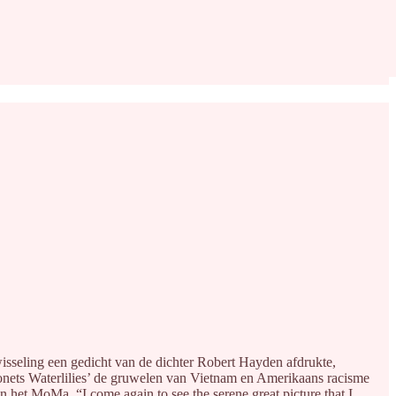
isseling een gedicht van de dichter Robert Hayden afdrukte,
Monets Waterlilies’ de gruwelen van Vietnam en Amerikaans racisme
In het MoMa. “I come again to see the serene great picture that I