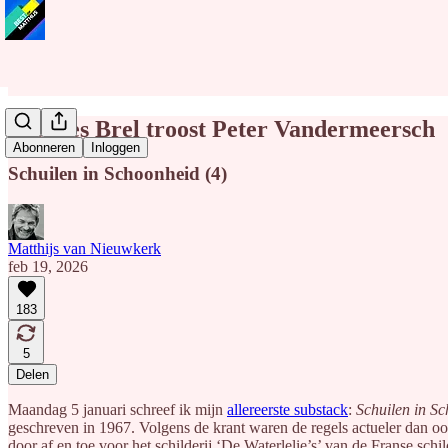
Jacques Brel troost Peter Vandermeersch
Abonneren
Inloggen
Schuilen in Schoonheid (4)
Matthijs van Nieuwkerk
feb 19, 2026
183
5
Delen
Maandag 5 januari schreef ik mijn
allereerste substack
:
Schuilen in S
geschreven in 1967. Volgens de krant waren de regels actueler dan o
door af en toe voor het schilderij ‘De Waterlelie’s’ van de Franse schi