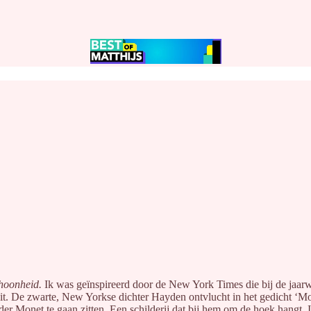
choonheid.
Ik was geïnspireerd door de New York Times die bij de jaarw
oit. De zwarte, New Yorkse dichter Hayden ontvlucht in het gedicht ‘
lder Monet te gaan zitten. Een schilderij dat bij hem om de hoek hangt. 