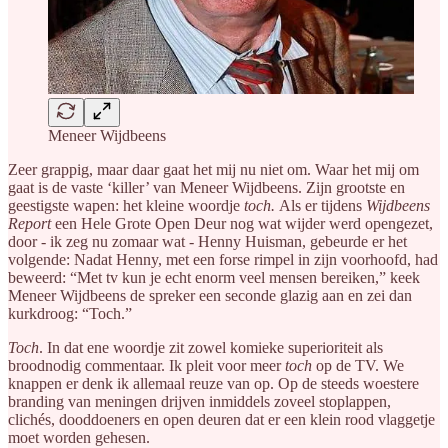
Meneer Wijdbeens
Zeer grappig, maar daar gaat het mij nu niet om. Waar het mij om
gaat is de vaste ‘killer’ van Meneer Wijdbeens. Zijn grootste en
geestigste wapen: het kleine woordje
toch.
Als er tijdens
Wijdbeens
Report
een Hele Grote Open Deur nog wat wijder werd opengezet,
door - ik zeg nu zomaar wat - Henny Huisman, gebeurde er het
volgende: Nadat Henny, met een forse rimpel in zijn voorhoofd, had
beweerd: “Met tv kun je echt enorm veel mensen bereiken,” keek
Meneer Wijdbeens de spreker een seconde glazig aan en zei dan
kurkdroog: “Toch.”
Toch
. In dat ene woordje zit zowel komieke superioriteit als
broodnodig commentaar. Ik pleit voor meer
toch
op de TV. We
knappen er denk ik allemaal reuze van op. Op de steeds woestere
branding van meningen drijven inmiddels zoveel stoplappen,
clichés, dooddoeners en open deuren dat er een klein rood vlaggetje
moet worden gehesen.