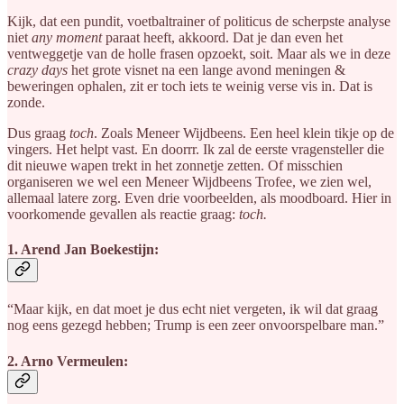
Kijk, dat een pundit, voetbaltrainer of politicus de scherpste analyse
niet
any moment
paraat heeft, akkoord. Dat je dan even het
ventweggetje van de holle frasen opzoekt, soit. Maar als we in deze
crazy days
het grote visnet na een lange avond meningen &
beweringen ophalen, zit er toch iets te weinig verse vis in. Dat is
zonde.
Dus graag
toch
. Zoals Meneer Wijdbeens. Een heel klein tikje op de
vingers. Het helpt vast. En doorrr. Ik zal de eerste vragensteller die
dit nieuwe wapen trekt in het zonnetje zetten. Of misschien
organiseren we wel een Meneer Wijdbeens Trofee, we zien wel,
allemaal latere zorg. Even drie voorbeelden, als moodboard. Hier in
voorkomende gevallen als reactie
graag:
toch.
1. Arend Jan Boekestijn:
“Maar kijk, en dat moet je dus echt niet vergeten, ik wil dat graag
nog eens gezegd hebben; Trump is een zeer onvoorspelbare man.”
2. Arno Vermeulen: