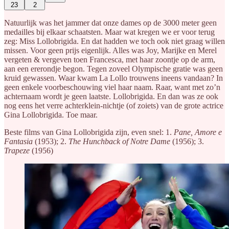
23
2
Natuurlijk was het jammer dat onze dames op de 3000 meter geen
medailles bij elkaar schaatsten. Maar wat kregen we er voor terug
zeg: Miss Lollobrigida. En dat hadden we toch ook niet graag willen
missen. Voor geen prijs eigenlijk. Alles was Joy, Marijke en Merel
vergeten & vergeven toen Francesca, met haar zoontje op de arm,
aan een ererondje begon. Tegen zoveel Olympische gratie was geen
kruid gewassen. Waar kwam La Lollo trouwens ineens vandaan? In
geen enkele voorbeschouwing viel haar naam. Raar, want met zo’n
achternaam wordt je geen laatste. Lollobrigida. En dan was ze ook
nog eens het verre achterklein-nichtje (of zoiets) van de grote actrice
Gina Lollobrigida. Toe maar.
Beste films van Gina Lollobrigida zijn, even snel: 1.
Pane, Amore e
Fantasia
(1953); 2.
The Hunchback of Notre Dame
(1956); 3.
Trapeze
(1956)