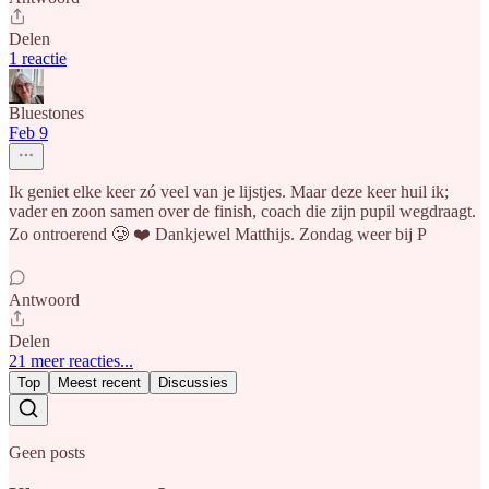
Delen
1 reactie
Bluestones
Feb 9
Ik geniet elke keer zó veel van je lijstjes. Maar deze keer huil ik;
vader en zoon samen over de finish, coach die zijn pupil wegdraagt.
Zo ontroerend 🥲 ❤️ Dankjewel Matthijs. Zondag weer bij P
Antwoord
Delen
21 meer reacties...
Top
Meest recent
Discussies
Geen posts