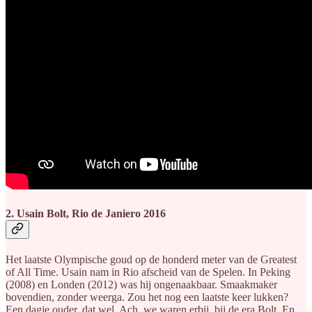
2. Usain Bolt, Rio de Janiero 2016
Het laatste Olympische goud op de honderd meter van de Greatest
of All Time. Usain nam in Rio afscheid van de Spelen. In Peking
(2008) en Londen (2012) was hij ongenaakbaar. Smaakmaker
bovendien, zonder weerga. Zou het nog een laatste keer lukken?
Een dagje ouder, dat wel. Ach, we waren erbij, bij de era Bolt. En