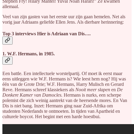
Stephen Fry! Hilary Mantel! Yuval Noah Harari!” Ze kwamen
allemaal.
Veel van zijn gasten van het eerste uur zijn gaan hemelen. Net als
vorig jaar Adriaans geliefde Ellen Jens. Als dierbare herinnering:
Top 3 interviews Hier is Adriaan van Dis….
1. W.F. Hermans, in 1985.
Een battle. Een intellectuele worstelpartij. Of moet ik eerst maar
eens uitleggen wie W.F. Hermans is? Wie leest hem nog? Hij was
één van de Grote Drie; W.F. Hermans, Harry Mulisch en Gerard
Reve. Hermans schreef klassiekers als
Nooit meer slapen
en
De
Donkere Kamer van Damocles.
Hermans is nurks, een scherpe
polemist die zich weinig aantrekt van de heersende mores. En Van
Dis is niet bang. Inzet: Hermans ging naar Zuid-Afrika om
studenten Nederlands te ontmoeten. In tijden van Apartheid en
culturele boycot. Het begint met een harde hoestbui.