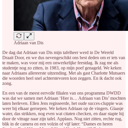
Adriaan van Dis
De dag dat Adriaan van Dis mijn tafelheer werd in De Wereld
Draait Door, en we dus nevengeschikt ons best deden om er iets van
te maken, was voor mij een onwerkelijke feestdag. Ik zag me als
studentje nog zo zitten, in 1983, op mijn poef genageld. We keken
naar Adriaans allereerste uitzending. Met als gast Charlotte Mutsaers
die woorden heel snel achterstevoren kon zeggen. En ik dacht ook
zong.
En een van de meest eervolle filialen van ons programma DWDD
was dat we samen met Adriaan ‘Hier is… Adriaan van Dis’ mochten
laten herleven. Ellen Jens regisseerde, het oude succes-cluppie was
weer bij elkaar geroepen. We keken Adriaan op de vingers. Glaasje
water, das strikken, nog even wat citaten checken, en daar stapte hij
door de vitrage naar zijn tafel. Applaus. Nog niet zitten, rechte rug,
blik in de camera en een volzin of vijf later: “Dames en heren