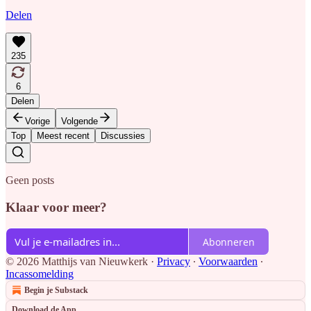
Delen
235
6
Delen
Vorige
Volgende
Top
Meest recent
Discussies
Geen posts
Klaar voor meer?
Abonneren
© 2026 Matthijs van Nieuwkerk
·
Privacy
∙
Voorwaarden
∙
Incassomelding
Begin je Substack
Download de App