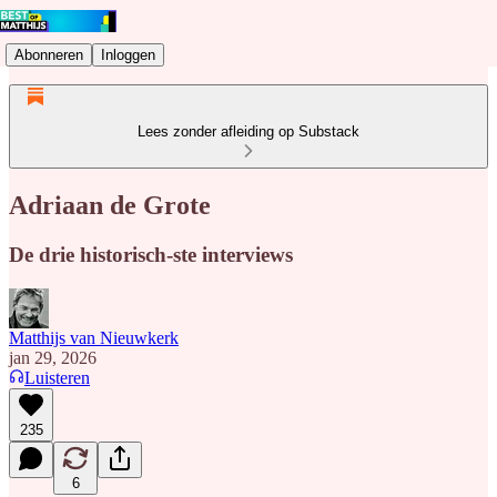
Abonneren
Inloggen
Lees zonder afleiding op Substack
Adriaan de Grote
De drie historisch-ste interviews
Matthijs van Nieuwkerk
jan 29, 2026
Luisteren
235
6